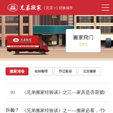
[
北京
]
切换城市
搬家准备
收纳整理
乔迁新居
北京搬家
01
《兄弟搬家经验谈》之三---家具是否需要
拆装？
02
《兄弟搬家经验谈》之一---搬家必看，个