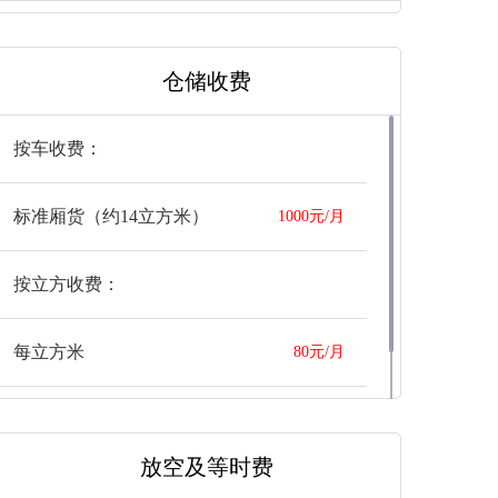
非我司拆卸的家具，安装按单项报价80%
收取
仓储收费
按车收费：
标准厢货（约14立方米）
1000元/月
按立方收费：
每立方米
80元/月
上述费用不含运输费
放空及等时费