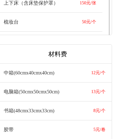
上下床（含床垫保护罩）
150元/张
梳妆台
50元/个
衣柜
100元/延米
材料费
沙发
100/元
中箱(60cmx40cmx40cm)
12元/个
一体式沙发长度1.8米以上
100/元
加收（含拆装）
电脑箱(50cmx50cmx50cm)
13元/个
客户自行拆装的家具搬运2
100-200元/车
书箱(48cmx33cmx33cm)
8元/个
件以上加收
胶带
5元/卷
家具单拆或单装按单项报价50%收取，若