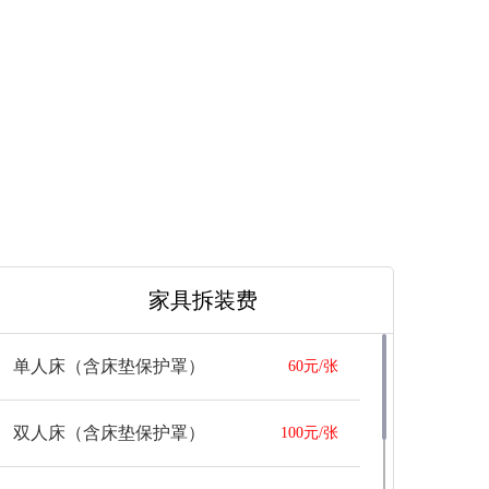
																																																																																																																																																																															
家具拆装费
单人床（含床垫保护罩）
60元/张
双人床（含床垫保护罩）
100元/张