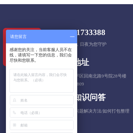
010-81733388
请您留言
7*24小时，日夜为您守护
感谢您的关注，当前客服人员不在
线，请填写一下您的信息，我们会
尽快和您联系。
公司地址
北京市昌平区回南北路9号院28号楼
果栋LOFT809
FAQ知识问答
搬家常见问题解决方法/如何打包整理