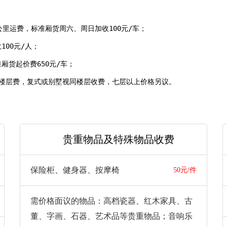
公里运费，标准厢货周六、周日加收100元/车；

00元/人；

厢货起价费650元/车；

4. 每上/下一层加收楼层费，复式或别墅视同楼层收费，七层以上价格另议。																																																							
贵重物品及特殊物品收费
保险柜、健身器、按摩椅
50元/件
需价格面议的物品：高档瓷器、红木家具、古
董、字画、石器、艺术品等贵重物品；音响乐