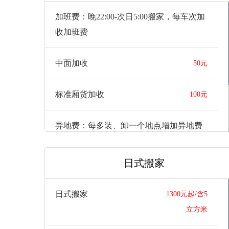
长途标准厢货加收
8元/公里
加班费：晚22:00-次日5:00搬家，每车次加
收加班费
长途大型厢货加收
10元/公里
中面加收
50元
标准厢货加收
100元
异地费：每多装、卸一个地点增加异地费
中面加收
50元
日式搬家
标准厢货加收
100元
日式搬家
1300元起/含5
立方米