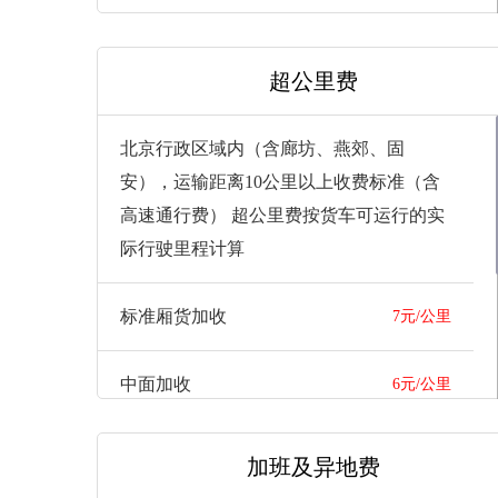
70寸(含)以上及曲面屏电视价格另议
超公里费
滚筒洗衣机
50元/台
北京行政区域内（含廊坊、燕郊、固
安），运输距离10公里以上收费标准（含
高速通行费） 超公里费按货车可运行的实
际行驶里程计算
标准厢货加收
7元/公里
中面加收
6元/公里
大型厢货、栏板敞车加收
10元/公里
加班及异地费