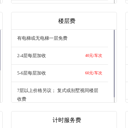
电子钢琴
100元/台
楼层费
备注：楼层费另收
40元/层
有电梯或无电梯一层免费
复式加收
300元
2-4层每层加收
40元/车次
5-6层每层加收
60元/车次
7层以上价格另议； 复式或别墅视同楼层
收费
计时服务费